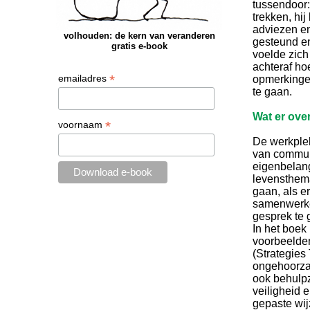
tussendoor: 
trekken, hi
adviezen en
volhouden: de kern van veranderen
gesteund en
gratis e-book
voelde zich 
achteraf ho
*
emailadres
opmerkinge
te gaan.
Wat er over
*
voornaam
De werkplek
van communi
eigenbelang
levensthema
gaan, als e
samenwerken
gesprek te 
In het boek
voorbeelde
(Strategies
ongehoorza
ook behulpz
veiligheid 
gepaste wij