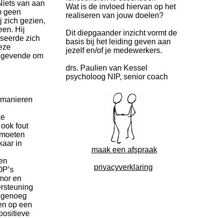
‘Niets van aan
Wat is de invloed hiervan op het
m geen
realiseren van jouw doelen?
 zich gezien,
een. Hij
Dit diepgaander inzicht vormt de
liseerde zich
basis bij het leiding geven aan
eze
jezelf en/of je medewerkers.
nggevende om
drs. Paulien van Kessel
psycholoog NIP, senior coach
, manieren
ke
 ook fout
 moeten
kaar in
maak een afspraak
den
p
rivacyverklaring
OP’s
umor en
rsteuning
r genoeg
 en op een
positieve