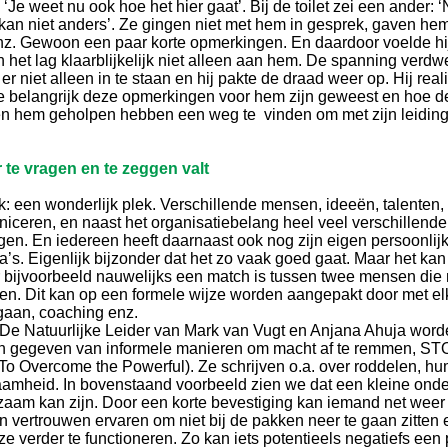
‘Je weet nu ook hoe het hier gaat’. Bij de toilet zei een ander: 
j kan niet anders’. Ze gingen niet met hem in gesprek, gaven he
z. Gewoon een paar korte opmerkingen. En daardoor voelde hij
 het lag klaarblijkelijk niet alleen aan hem. De spanning verdw
er niet alleen in te staan en hij pakte de draad weer op. Hij rea
e belangrijk deze opmerkingen voor hem zijn geweest en hoe d
n hem geholpen hebben een weg te vinden om met zijn leidi
 te vragen en te zeggen valt
: een wonderlijk plek. Verschillende mensen, ideeën, talenten
ceren, en naast het organisatiebelang heel veel verschillende
en. En iedereen heeft daarnaast ook nog zijn eigen persoonlij
’s. Eigenlijk bijzonder dat het zo vaak goed gaat. Maar het kan
r bijvoorbeeld nauwelijks een match is tussen twee mensen die
. Dit kan op een formele wijze worden aangepakt door met el
gaan, coaching enz.
 De Natuurlijke Leider van Mark van Vugt en Anjana Ahuja wor
n gegeven van informele manieren om macht af te remmen, ST
 To Overcome the Powerful). Ze schrijven o.a. over roddelen, h
amheid. In bovenstaand voorbeeld zien we dat een kleine onde
aam kan zijn. Door een korte bevestiging kan iemand net wee
en vertrouwen ervaren om niet bij de pakken neer te gaan zitten
ze verder te functioneren. Zo kan iets potentieels negatiefs een 