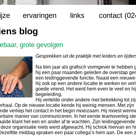
ijze
ervaringen
links
contact (0
iens blog
gebaar, grote gevolgen
Gesprekken uit de praktijk met leiders en lijder
Na tien jaar als grafisch vormgever te hebben 
hij een paar maanden geleden de overstap ge
een leidinggevende functie. Naast een nieuwe
hij ook op een andere locatie te werken en verl
goede vriend. Het werd hem even te veel en h
begeleiding.
Hij vertelde onder andere met betrekking tot zij
rhaal. Op de nieuwe locatie kende hij weinig mensen. Met zijn
nde verliep het contact in het begin moeizaam. Hij moest wenn
toritaire manier van communiceren. In het eerste teamoverleg ste
aalde klant het een en ander af te wachten. Zijn leidinggevend
in deze organisatie niets werd afgewacht. Hij schrok hiervan en h
Dezelfde middag spraken een paar collega’s hem aan. De een z