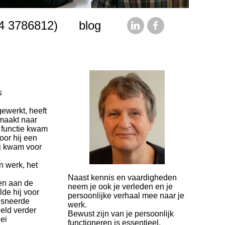
24 3786812)
blog
s
gewerkt, heeft
maakt naar
 functie kwam
oor hij een
ij kwam voor
n werk, het
Naast kennis en vaardigheden
en aan de
neem je ook je verleden en je
lde hij voor
persoonlijke verhaal mee naar je
e sneerde
werk.
ield verder
Bewust zijn van je persoonlijk
ei
functioneren is essentieel.