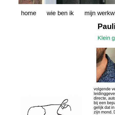
home
wie ben ik
mijn werkw
Paul
Klein 
volgende ve
leidinggeve
directe, au
bij een bep
gelijk dat 
zijn mond. 