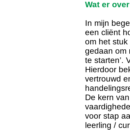
Wat er over
In mijn beg
een cliënt ho
om het stuk o
gedaan om m
te starten’.
Hierdoor be
vertrouwd e
handelingsre
De kern van
vaardighede
voor stap aa
leerling / cu