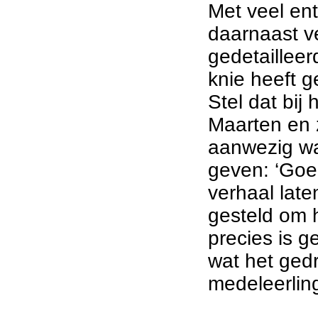
Met veel en
daarnaast ve
gedetaillee
knie heeft g
Stel dat bij
Maarten en z
aanwezig wa
geven: ‘Goe
verhaal late
gesteld om h
precies is 
wat het ged
medeleerling