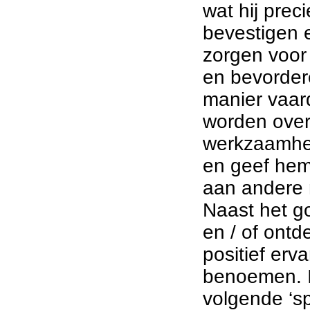
wat hij prec
bevestigen
zorgen voor
en bevorder
manier vaar
worden over
werkzaamhe
en geef hem
aan andere
Naast het go
en / of ontd
positief erv
benoemen. I
volgende ‘sp