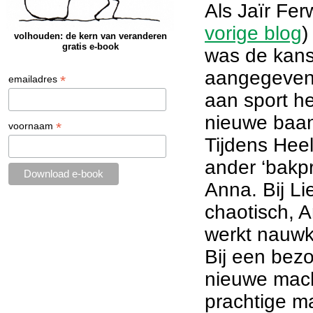
Als Jaïr Fe
vorige blog
)
volhouden: de kern van veranderen
gratis e-book
was de kans 
aangegeven 
*
emailadres
aan sport he
nieuwe baan
*
voornaam
Tijdens Hee
ander ‘bakpr
Anna. Bij L
chaotisch, A
werkt nauwk
Bij een bezo
nieuwe machi
prachtige ma