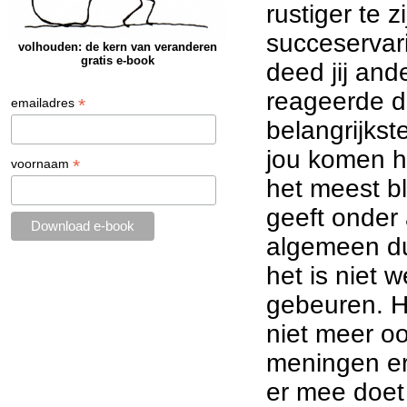
rustiger te
succeservar
volhouden: de kern van veranderen
gratis e-book
deed jij an
reageerde de
*
emailadres
belangrijkst
jou komen h
*
voornaam
het meest bl
geeft onder 
algemeen dui
het is niet 
gebeuren. He
niet meer o
meningen er
er mee doet